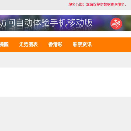
服务范围：本站仅提供数据查询服务，无投注
提醒
走势图表
香港彩
彩票资讯