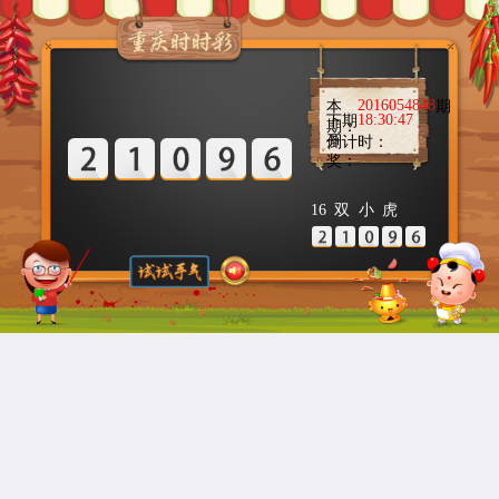
2016054848
本
期
18:30:47
下期
期：
开
倒计时：
奖：
16
双
小
虎