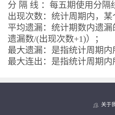
分 隔 线 ：每五期使用分
出现次数：统计周期内，某
平均遗漏：统计期数内遗漏
遗漏数/(出现次数+1)）；
最大遗漏：是指统计周期内
最大连出：是指统计周期内
关于