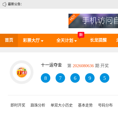
最新公告：
首页
长龙提醒
彩票大厅
全天计划
十一运夺金
第
2026080636
期 开奖
8
7
6
9
5
即时开奖
路珠分析
单双大小历史
基本走势
号码分布