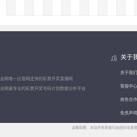
关于
关于我
全网唯一比官网还快的彩票开奖直播网
客服中
全网最专业的彩票开奖号码计划数据分析平台
商务合
免责声
温馨提醒：本站所有数据均由团队收集整