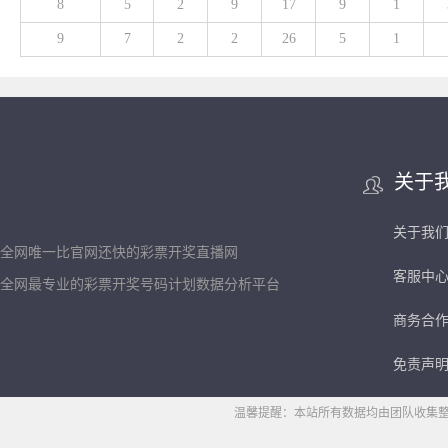
8
5
2
9
17
9
1
9
7
2
2
26
5
1
关于
关于我
全网唯一比官网还快的彩票开奖直播网
客服中
全网最专业的彩票开奖号码计划数据分析平台
商务合
免责声
温馨提醒：本站所有数据均由团队收集整