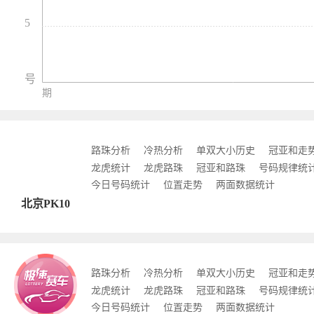
路珠分析
冷热分析
单双大小历史
冠亚和走
龙虎统计
龙虎路珠
冠亚和路珠
号码规律统
今日号码统计
位置走势
两面数据统计
北京PK10
路珠分析
冷热分析
单双大小历史
冠亚和走
龙虎统计
龙虎路珠
冠亚和路珠
号码规律统
今日号码统计
位置走势
两面数据统计