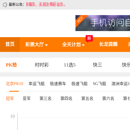
提供数据查询服务，无投注购彩业务。
最新公告：
首页
长龙提醒
彩票大厅
全天计划
PK拾
时时彩
11选5
快三
快
北京PK10
幸运飞艇
极速赛车
极速飞艇
SG飞艇
澳洲幸运1
冠军
亚军
第三名
第四名
第五名
第六名
第