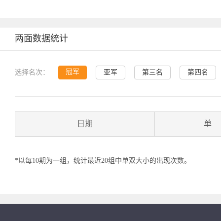
两面数据统计
冠军
选择名次：
亚军
第三名
第四名
日期
单
*以每10期为一组，统计最近20组中单双大小的出现次数。