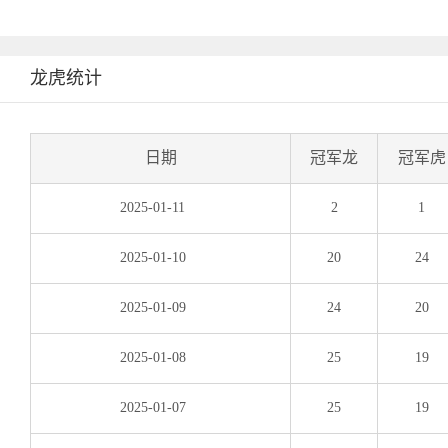
龙虎统计
日期
冠军龙
冠军虎
2025-01-11
2
1
2025-01-10
20
24
2025-01-09
24
20
2025-01-08
25
19
2025-01-07
25
19