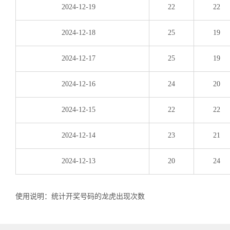
2024-12-19
22
22
2024-12-18
25
19
2024-12-17
25
19
2024-12-16
24
20
2024-12-15
22
22
2024-12-14
23
21
2024-12-13
20
24
使用说明：统计开奖号码的龙虎出现次数