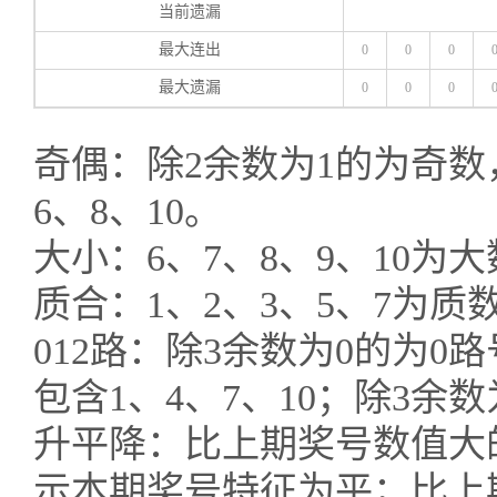
当前遗漏
最大连出
0
0
0
最大遗漏
0
0
0
奇偶：除2余数为1的为奇数，
6、8、10。
大小：6、7、8、9、10为大
质合：1、2、3、5、7为质数
012路：除3余数为0的为0
包含1、4、7、10；除3余
升平降：比上期奖号数值大
示本期奖号特征为平；比上