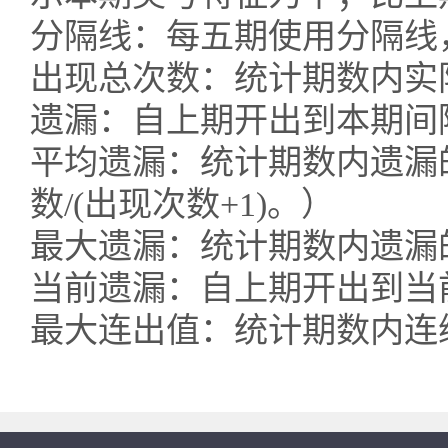
分隔线：每五期使用分隔线
出现总次数：统计期数内实
遗漏：自上期开出到本期间
平均遗漏：统计期数内遗漏
数/(出现次数+1)。）
最大遗漏：统计期数内遗漏
当前遗漏：自上期开出到当
最大连出值：统计期数内连