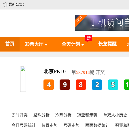
最新公告：
首页
长龙提醒
彩票大厅
全天计划
北京PK10
第
587914
期 开奖
即时开奖
路珠分析
冷热分析
冠亚和走势
单双大小历史
今日号码统计
位置走势
号码走势
两面数据统计
冠亚和